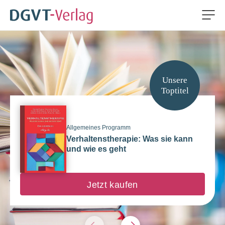
Men
ZUM HAUPTINHALT SPRINGEN
Start (DGVT Verlag)
ZUR SUCHE SPRINGEN
Unsere
Toptitel
Allgemeines Programm
Verhaltenstherapie: Was sie kann
und wie es geht
Jetzt kaufen