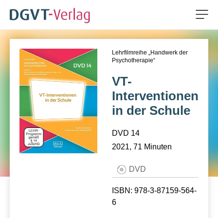
Men
ZUM HAUPTINHALT SPRINGEN
Lehrfilmreihe „Handwerk der
ZUR SUCHE SPRINGEN
Psychotherapie“
VT-
Interventionen
in der Schule
DVD 14
2021, 71 Minuten
DVD
ISBN: 978-3-87159-564-
6