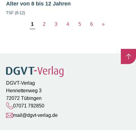
Alter von 8 bis 12 Jahren
TSF (8-12)
1
2
3
4
5
6
»
DGVT-Verlag
Henriettenweg 3
72072 Tübingen
07071 792850
mail@dgvt-verlag.de