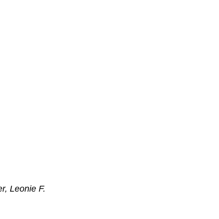
d
r, Leonie F.