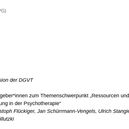
PG
)
sion der DGVT
sgeber*innen zum Themenschwerpunkt „Ressourcen un
ung in der Psychotherapie“
toph Flückiger, Jan Schürrmann-Vengels, Ulrich Stangie
llutzki