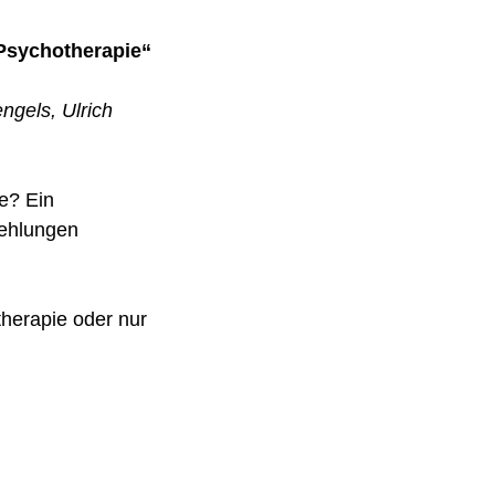
Psychotherapie“
gels, Ulrich
ie? Ein
fehlungen
therapie oder nur