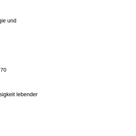
gie und
 70
igkeit lebender