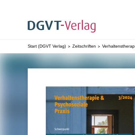
Sie befinden sich hier:
Start (DGVT Verlag)
Zeitschriften
Verhaltenstherap
ZUM HAUPTINHALT SPRINGEN
ZUR SUCHE SPRI