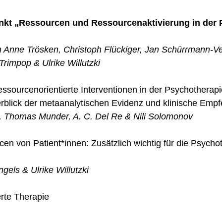
t „Ressourcen und Ressourcenaktivierung in der 
Anne Trösken, Christoph Flückiger, Jan Schürrmann-Ven
Trimpop & Ulrike Willutzki
ssourcenorientierte Interventionen in der Psychotherap
rblick der metaanalytischen Evidenz und klinische Emp
r, Thomas Munder, A. C. Del Re & Nili Solomonov
en von Patient*innen: Zusätzlich wichtig für die Psycho
els & Ulrike Willutzki
rte Therapie