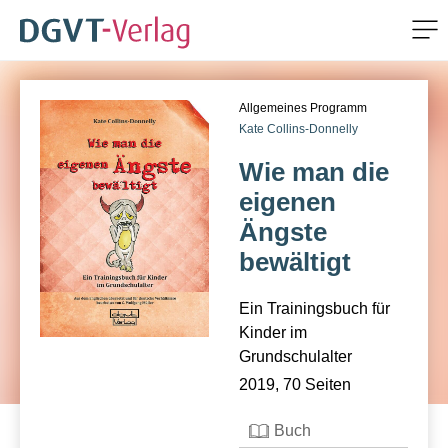
Me
ZUM HAUPTINHALT SPRINGEN
Allgemeines Programm
ZUR SUCHE SPRINGEN
Kate Collins-Donnelly
Wie man die
eigenen
Ängste
bewältigt
Ein Trainingsbuch für
Kinder im
Grundschulalter
2019, 70 Seiten
Buch