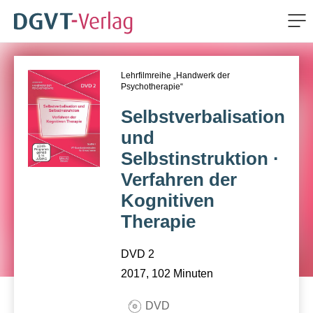
Me
ZUM HAUPTINHALT SPRINGEN
Lehrfilmreihe „Handwerk der
ZUR SUCHE SPRINGEN
Psychotherapie“
Selbstverbalisation
und
Selbstinstruktion ·
Verfahren der
Kognitiven
Therapie
DVD 2
2017, 102 Minuten
DVD