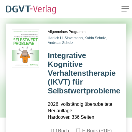
Me
ZUM HAUPTINHALT SPRINGEN
Allgemeines Programm
ZUR SUCHE SPRINGEN
Harlich H. Stavemann,
Katrin Scholz,
Andreas Scholz
Integrative
Kognitive
Verhaltenstherapie
(IKVT) für
Selbstwertprobleme
2026, vollständig überarbeitete
Neuauflage
Hardcover, 336 Seiten
Buch
E-Book (PDF)