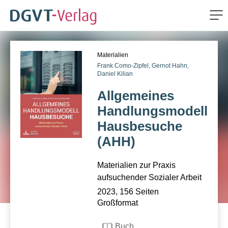
Me
ZUM HAUPTINHALT SPRINGEN
Materialien
ZUR SUCHE SPRINGEN
Frank Como-Zipfel,
Gernot Hahn,
Daniel Kilian
Allgemeines
Handlungsmodell
Hausbesuche
(AHH)
Materialien zur Praxis
aufsuchender Sozialer Arbeit
2023, 156 Seiten
Großformat
Buch