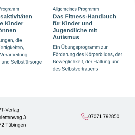
 Programm
Allgemeines Programm
saktivitäten
Das Fitness-Handbuch
he Kinder
für Kinder und
können
Jugendliche mit
Autismus
ungen, die
Ein Übungsprogramm zur
ertigkeiten,
Förderung des Körperbildes, der
Verarbeitung,
Beweglichkeit, der Haltung und
 und Selbstfürsorge
des Selbstvertrauens
T-Verlag
07071 792850
riettenweg 3
72 Tübingen