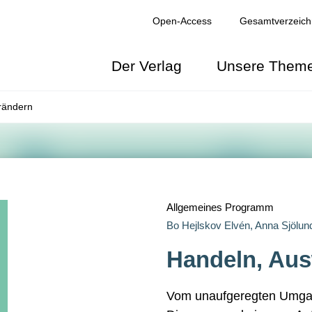
Open-Access
Gesamtverzeich
Der Verlag
Unsere Them
rändern
NGEN
Allgemeines Programm
Bo Hejlskov Elvén,
Anna Sjölun
Handeln, Aus
Vom unaufgeregten Umgan