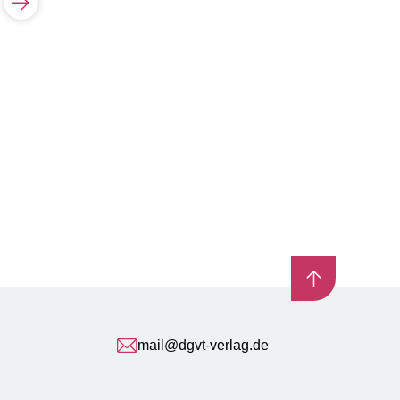
Allgemeines Programm
Allgemeines Programm
Autismus – verstehen
Diagnostic Manual –
und helfen
Intellectual Disability
DM-ID-2
Ein Manual zur
Diagnosestellung psychis
Störungen bei Menschen m
Intellektueller Beeinträcht
nach DSM-5
mail@dgvt-verlag.de