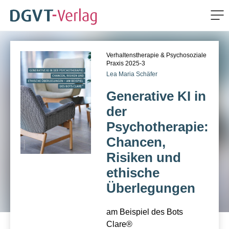
Me
ZUM HAUPTINHALT SPRINGEN
Verhaltenstherapie & Psychosoziale
ZUR SUCHE SPRINGEN
Praxis 2025-3
Lea Maria Schäfer
Generative KI in
der
Psychotherapie:
Chancen,
Risiken und
ethische
Überlegungen
am Beispiel des Bots
Clare®