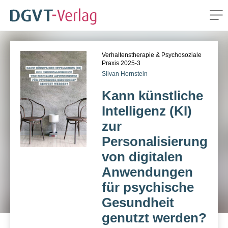
Me
ZUM HAUPTINHALT SPRINGEN
Verhaltenstherapie & Psychosoziale
ZUR SUCHE SPRINGEN
Praxis 2025-3
Silvan Hornstein
Kann künstliche
Intelligenz (KI)
zur
Personalisierung
von digitalen
Anwendungen
für psychische
Gesundheit
genutzt werden?