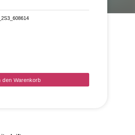
5_2S3_608614
n den Warenkorb