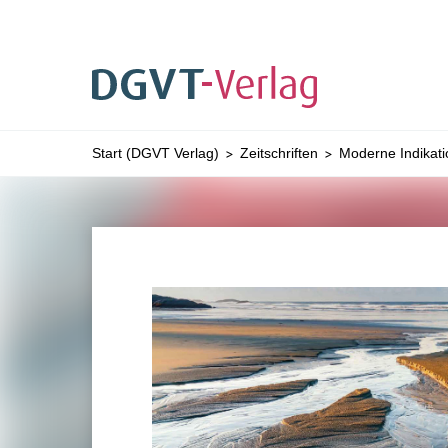
Sie befinden sich hier:
Start (DGVT Verlag)
Zeitschriften
Moderne Indikati
ZUM HAUPTINHALT SPRINGEN
ZUR SUCHE SPRI