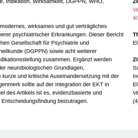
ie, Indikation, Wirksamkeit, DGPPN, WHO,
Ze
Ve
4
n modernes, wirksames und gut verträgliches
rer psychiatrischer Erkrankungen. Dieser Bericht
T
hen Gesellschaft für Psychiatrie und
El
heilkunde (DGPPN) sowie acht weiterer
ndikationsstellung zusammen. Ergänzt werden
Z
 der neurobiologischen Grundlagen,
Sa
kurze und kritische Auseinandersetzung mit der
In
merk sollte auf der Integration der EKT in
El
 des Artikels ist es, evidenzbasierte und
Ve
he Entscheidungsfindung beizutragen.
(4