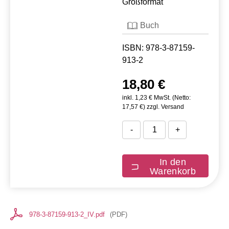
Großformat
Buch
ISBN: 978-3-87159-
913-2
18,80 €
inkl. 1,23 € MwSt. (Netto:
17,57 €) zzgl. Versand
-
+
In den
Warenkorb
978-3-87159-913-2_IV.pdf
(
PDF
)