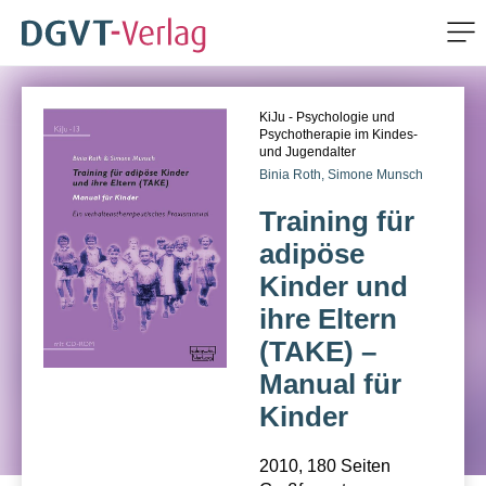
Me
ZUM HAUPTINHALT SPRINGEN
KiJu - Psychologie und
ZUR SUCHE SPRINGEN
Psychotherapie im Kindes-
und Jugendalter
Binia Roth,
Simone Munsch
Training für
adipöse
Kinder und
ihre Eltern
(TAKE) –
Manual für
Kinder
2010, 180 Seiten