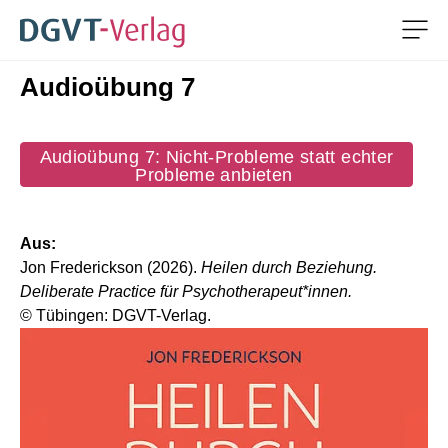
Men
Audioübung 7
ZUM HAUPTINHALT SPRINGEN
ZUR SUCHE SPRINGEN
Audioübung 7: Nicht-Probleme statt echter
Probleme anbieten
Aus:
Jon Frederickson (2026).
Heilen durch Beziehung.
Deliberate Practice für Psychotherapeut*innen.
© Tübingen: DGVT-Verlag.