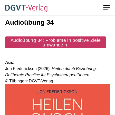
Men
Audioübung 34
ZUM HAUPTINHALT SPRINGEN
ZUR SUCHE SPRINGEN
Audioübung 34: Probleme in positive Ziele
umwandeln
Aus:
Jon Frederickson (2026).
Heilen durch Beziehung.
Deliberate Practice für Psychotherapeut*innen.
© Tübingen: DGVT-Verlag.