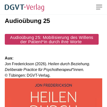
Men
Audioübung 25
ZUM HAUPTINHALT SPRINGEN
ZUR SUCHE SPRINGEN
Audioübung 25: Mobilisierung des Willens
der Patient*in durch ihre Worte
Aus:
Jon Frederickson (2026).
Heilen durch Beziehung.
Deliberate Practice für Psychotherapeut*innen.
© Tübingen: DGVT-Verlag.