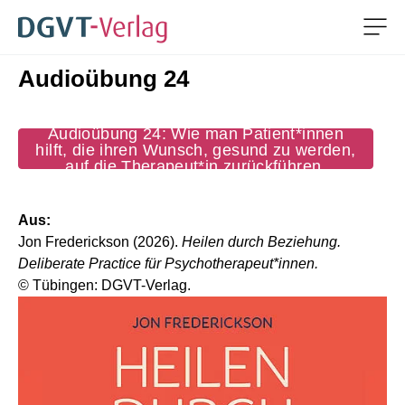
Men
Audioübung 24
ZUM HAUPTINHALT SPRINGEN
ZUR SUCHE SPRINGEN
Audioübung 24: Wie man Patient*innen
hilft, die ihren Wunsch, gesund zu werden,
auf die Therapeut*in zurückführen
Aus:
Jon Frederickson (2026).
Heilen durch Beziehung.
Deliberate Practice für Psychotherapeut*innen.
© Tübingen: DGVT-Verlag.