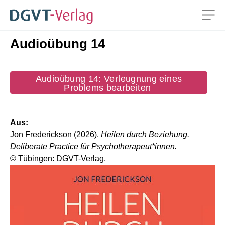
Men
Audioübung 14
ZUM HAUPTINHALT SPRINGEN
ZUR SUCHE SPRINGEN
Audioübung 14: Verleugnung eines
Problems bearbeiten
Aus:
Jon Frederickson (2026).
Heilen durch Beziehung.
Deliberate Practice für Psychotherapeut*innen.
© Tübingen: DGVT-Verlag.