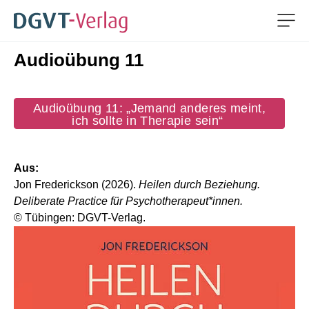
Men
Audioübung 11
ZUM HAUPTINHALT SPRINGEN
ZUR SUCHE SPRINGEN
Audioübung 11: „Jemand anderes meint,
ich sollte in Therapie sein“
Aus:
Jon Frederickson (2026).
Heilen durch Beziehung.
Deliberate Practice für Psychotherapeut*innen.
© Tübingen: DGVT-Verlag.