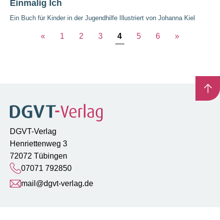
Einmalig Ich
Ein Buch für Kinder in der Jugendhilfe Illustriert von Johanna Kiel
«
1
2
3
4
5
6
»
DGVT-Verlag
Henriettenweg 3
72072 Tübingen
07071 792850
mail@dgvt-verlag.de