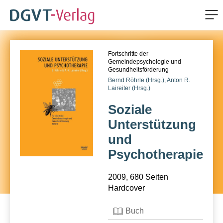
Me
ZUM HAUPTINHALT SPRINGEN
Fortschritte der
ZUR SUCHE SPRINGEN
Gemeindepsychologie und
Gesundheitsförderung
Bernd Röhrle (Hrsg.),
Anton R.
Laireiter (Hrsg.)
Soziale
Unterstützung
und
Psychotherapie
2009, 680 Seiten
Hardcover
Buch