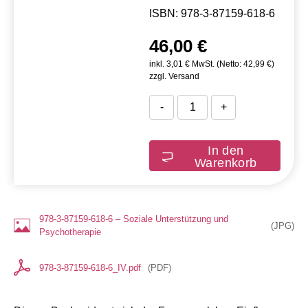
ISBN: 978-3-87159-618-6
46,00 €
inkl. 3,01 € MwSt. (Netto: 42,99 €)
zzgl. Versand
-
+
In den
Warenkorb
978-3-87159-618-6 – Soziale Unterstützung und
(
JPG
)
Psychotherapie
978-3-87159-618-6_IV.pdf
(
PDF
)