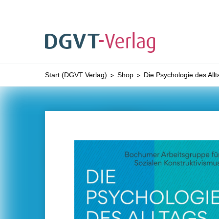
Sie befinden sich hier:
Start (DGVT Verlag)
Shop
Die Psychologie des Allt
ZUM HAUPTINHALT SPRINGEN
ZUR SUCHE SPRI