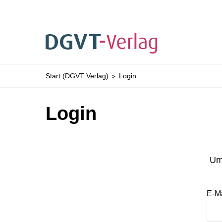
Sie befinden sich hier:
Start (DGVT Verlag)
Login
ZUM HAUPTINHALT SPRINGEN
ZUR SUCHE SPRI
Login
Um 
Anm
E-M